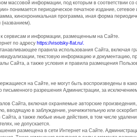
ом массовой информации, под которым в соответствии со ст.
ии» понимается периодическое печатное издание, сетевое и
амма, кинохроникальная программа, иная форма периодич
(названием).
п к сервисам и информации, размещенным на Сайте.
тернет по адресу
https://visotsky-flat.ru/.
станавливающее правила использования Сайта, включая г
дивидуализации, текстовую информацию и документацию, п
алы Сайта, а также условия и правила размещения Польз
ержащиеся на Сайте, не могут быть воспроизведены в како
го письменного разрешения Администрации, за исключением
ов Сайта, включая охраняемые авторские произведения, с
ую, вводящую в заблуждение, уничижительную или оскорби
 Сайта, а также любые иные действия, в том числе удален
елях, не допускается.
ашения размещена в сети Интернет на Сайте. Администрац