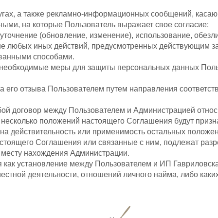
угах, а также рекламно-информационных сообщений, касающ
ными, на которые Пользователь выражает свое согласие:
 уточнение (обновление, изменение), использование, обез
ие любых иных действий, предусмотренных действующим з
ованными способами.
е необходимые меры для защиты персональных данных Поль
та его отзыва Пользователем путем направления соответс
бой договор между Пользователем и Администрацией относ
ли несколько положений настоящего Соглашения будут при
я на действительность или применимость остальных положе
астоящего Соглашения или связанные с ним, подлежат раз
 месту нахождения Администрации.
я как установление между Пользователем и ИП Гавриловск
стной деятельности, отношений личного найма, либо каки