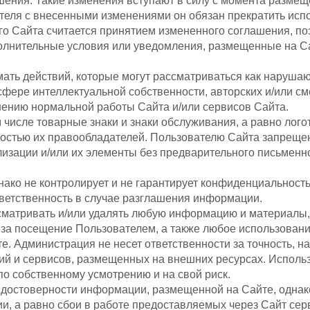
шения. Такие изменения вступают в силу с момента размещ
теля с внесенными изменениями он обязан прекратить исп
о Сайта считается принятием измененного соглашения, по
олнительные условия или уведомления, размещенные на С
мать действий, которые могут рассматриваться как наруш
сфере интеллектуальной собственности, авторских и/или см
шению нормальной работы Сайта и/или сервисов Сайта.
м числе товарные знаки и знаки обслуживания, а равно ло
ностью их правообладателей. Пользователю Сайта запреще
лизации и/или их элементы без предварительного письмен
днако не контролирует и не гарантирует конфиденциальнос
ответственность в случае разглашения информации.
осматривать и/или удалять любую информацию и материалы
 за посещение Пользователем, а также любое использовани
е. Администрация не несет ответственности за точность, н
й и сервисов, размещенных на внешних ресурсах. Исполь
о собственному усмотрению и на свой риск.
 достоверности информации, размещенной на Сайте, однако
и, а равно сбои в работе предоставляемых через Сайт сер