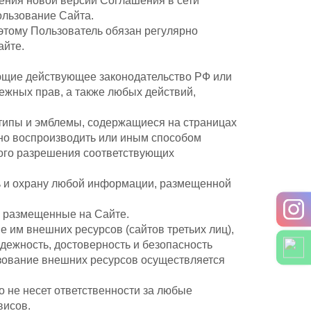
ения новой версии Соглашения в сети
ользование Сайта.
этому Пользователь обязан регулярно
айте.
ающие действующее законодательство РФ или
ежных прав, а также любых действий,
готипы и эмблемы, содержащиеся на страницах
но воспроизводить или иным способом
ного разрешения соответствующих
ть и охрану любой информации, размещенной
, размещенные на Сайте.
е им внешних ресурсов (сайтов третьих лиц),
адежность, достоверность и безопасность
зование внешних ресурсов осуществляется
 не несет ответственности за любые
висов.